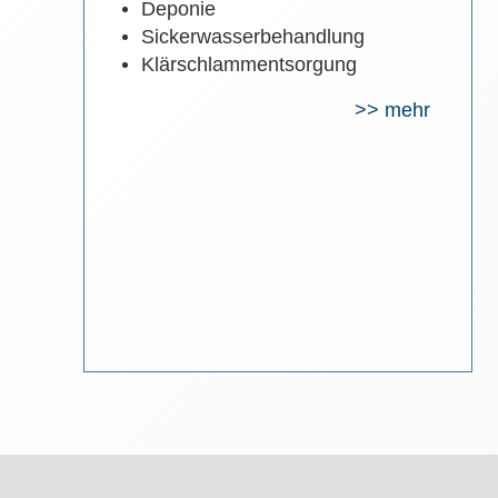
D
eponie
Sickerwasserbehandlung
Klärschlammentsorgung
>> mehr